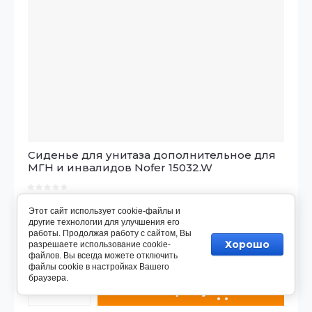
Сиденье для унитаза дополнительное для
МГН и инвалидов Nofer 15032.W
-подойдет к любому унитазу
Этот сайт использует cookie-файлы и
-для МГН
другие технологии для улучшения его
работы. Продолжая работу с сайтом, Вы
Параметры
Хорошо
разрешаете использование cookie-
файлов. Вы всегда можете отключить
9 645
р.
файлы cookie в настройках Вашего
браузера.
В корзину