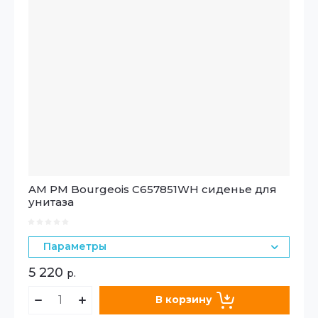
AM PM Bourgeois C657851WH сиденье для
унитаза
Параметры
5 220
р.
В корзину