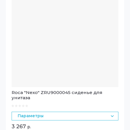
Roca "Nexo" ZRU9000045 сиденье для
унитаза
Параметры
3 267
р.