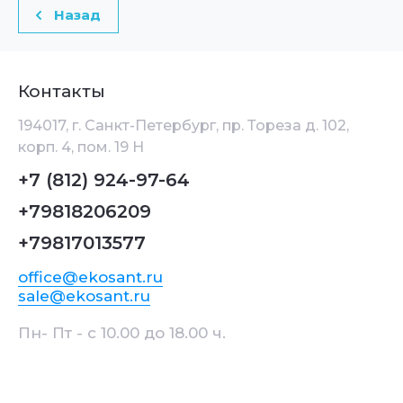
Назад
Контакты
194017, г. Санкт-Петербург, пр. Тореза д. 102,
корп. 4, пом. 19 Н
+7 (812) 924-97-64
+79818206209
+79817013577
office@ekosant.ru
sale@ekosant.ru
Пн- Пт - с 10.00 до 18.00 ч.