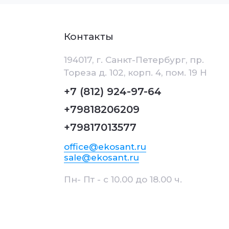
Контакты
194017, г. Санкт-Петербург, пр.
Тореза д. 102, корп. 4, пом. 19 Н
+7 (812) 924-97-64
+79818206209
+79817013577
office@ekosant.ru
sale@ekosant.ru
Пн- Пт - с 10.00 до 18.00 ч.