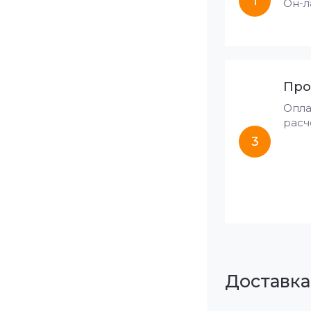
1
Он-л
Про
Опла
расч
3
Доставка