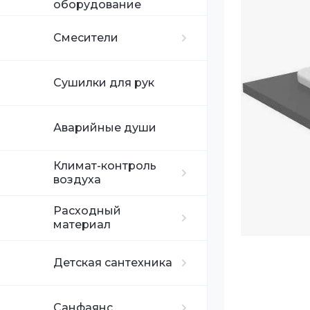
Поручни
Дозаторы жид
Душевые сис
оборудование
Смесители
Держатели ги
Диспенсеры л
Сушилки для рук
Диспенсеры с
Аварийные души
Климат-контроль
воздуха
Расходный
материал
Детская сантехника
Санфаянс