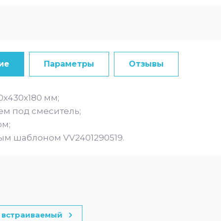
ие
Параметры
Отзывы
0х430х180 мм;
ем под смеситель;
ом;
ым шаблоном VV2401290519.
 встраиваемый