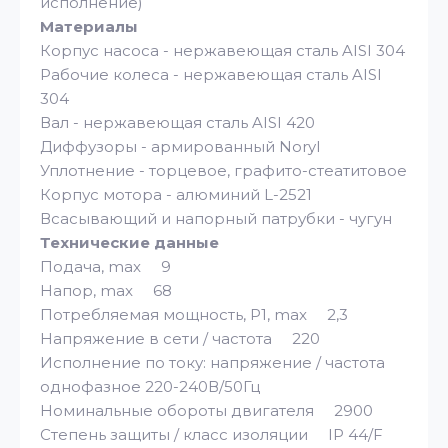
исполнение)
Материалы
Корпус насоса - нержавеющая cталь AISI 304
Рабочие колеса - нержавеющая cталь AISI
304
Вал - нержавеющая cталь AISI 420
Диффузоры - армированный Noryl
Уплотнение - торцевое, графито-стеатитовое
Корпус мотора - алюминий L-2521
Всасывающий и напорный патрубки - чугун
Технические данные
Подача, max 9
Напор, max 68
Потребляемая мощность, Р1, max 2,3
Напряжение в сети / частота 220
Исполнение по току: напряжение / частота
однофазное 220-240В/50Гц
Номинальные обороты двигателя 2900
Степень защиты / класс изоляции IP 44/F