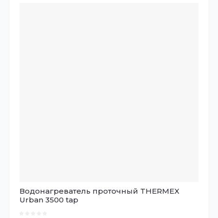
Цена - возрастание
Название - Я-А
Название - А-Я
Водонагреватель проточный THERMEX
Urban 3500 tap