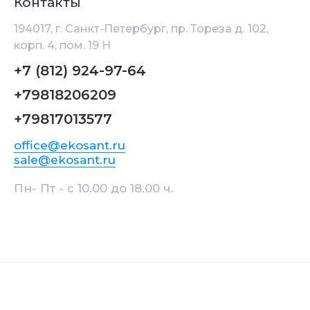
Контакты
194017, г. Санкт-Петербург, пр. Тореза д. 102,
корп. 4, пом. 19 Н
+7 (812) 924-97-64
+79818206209
+79817013577
office@ekosant.ru
sale@ekosant.ru
Пн- Пт - с 10.00 до 18.00 ч.