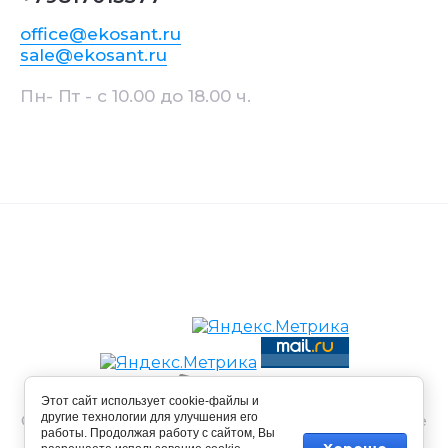
office@ekosant.ru
sale@ekosant.ru
Пн- Пт - с 10.00 до 18.00 ч.
Этот сайт использует cookie-файлы и
другие технологии для улучшения его
© 2015 - 2026 Ekosant "Материалы, размещенные
работы. Продолжая работу с сайтом, Вы
на сайте, носят информационный характер и не